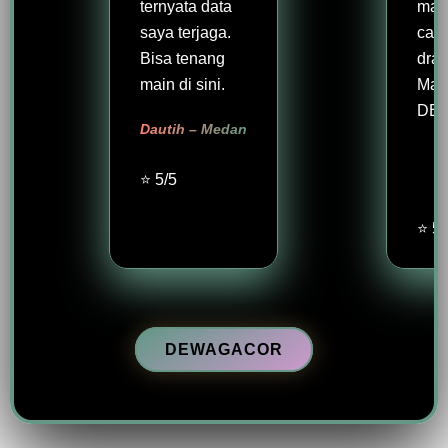
ternyata data
mai
saya terjaga.
cair
Bisa tenang
dra
main di sini.
Mak
DE
Dautih – Medan
⭐ 5/5
⭐ 5/
DEWAGACOR