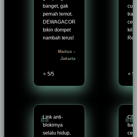
banget, gak
cuma
pernah lemot.
tra
DEWAGACOR
cepe
bikin dompet
kilat
nambah terus!
Rek
Maitua –
Jakarta
⭐ 5/5
⭐ 5/
Link anti-
CS-
blokirnya
bang
selalu hidup,
cep