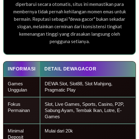
diperbarui secara otomatis, situs ini memastikan para
membernya tidak pernah kehilangan momen emas untuk
bermain. Reputasi sebagai "dewa gacor" bukan sekadar
slogan, melainkan cerminan dari konsistensi tingkat
kemenangan tinggi yang dirasakan langsung oleh
pengguna setianya.
INFORMASI
DETAIL DEWAGACOR
Games
DEWA Slot, Slot88, Slot Mahjong,
Unggulan
Pragmatic Play
Fokus
Slot, Live Games, Sports, Casino, P2P,
Permainan
Sabung Ayam, Tembak Ikan, Lotre, E-
Games
Minimal
Mulai dari 20k
Deposit