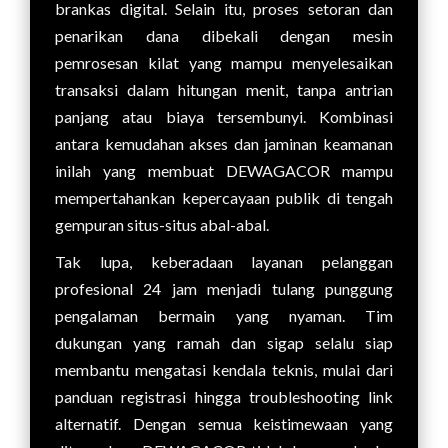
brankas digital. Selain itu, proses setoran dan
penarikan dana dibekali dengan mesin
pemrosesan kilat yang mampu menyelesaikan
transaksi dalam hitungan menit, tanpa antrian
panjang atau biaya tersembunyi. Kombinasi
antara kemudahan akses dan jaminan keamanan
inilah yang membuat DEWAGACOR mampu
mempertahankan kepercayaan publik di tengah
gempuran situs-situs abal-abal.
Tak lupa, keberadaan layanan pelanggan
profesional 24 jam menjadi tulang punggung
pengalaman bermain yang nyaman. Tim
dukungan yang ramah dan sigap selalu siap
membantu mengatasi kendala teknis, mulai dari
panduan registrasi hingga troubleshooting link
alternatif. Dengan semua keistimewaan yang