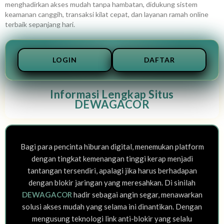
menghadirkan akses mudah tanpa hambatan, didukung sistem
keamanan canggih, transaksi kilat cepat, dan layanan ramah online
terbaik sepanjang hari.
LOGIN
DAFTAR
Informasi Lengkap Situs
DEWAGACOR
Bagi para pencinta hiburan digital, menemukan platform
dengan tingkat kemenangan tinggi kerap menjadi
tantangan tersendiri, apalagi jika harus berhadapan
dengan blokir jaringan yang meresahkan. Di sinilah
DEWAGACOR
hadir sebagai angin segar, menawarkan
solusi akses mudah yang selama ini dinantikan. Dengan
mengusung teknologi link anti-blokir yang selalu