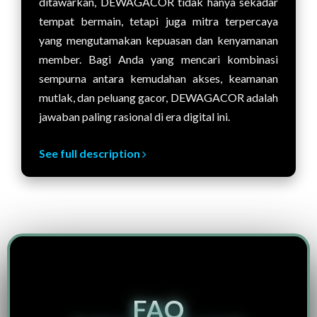
ditawarkan, DEWAGACOR tidak hanya sekadar
tempat bermain, tetapi juga mitra terpercaya
yang mengutamakan kepuasan dan kenyamanan
member. Bagi Anda yang mencari kombinasi
sempurna antara kemudahan akses, keamanan
mutlak, dan peluang gacor, DEWAGACOR adalah
jawaban paling rasional di era digital ini.
See full description
FAQ